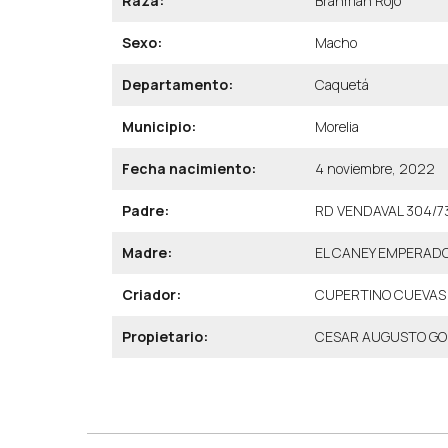
Raza:
Brahman Rojo
Sexo:
Macho
Departamento:
Caquetá
Municipio:
Morelia
Fecha nacimiento:
4 noviembre, 2022
Padre:
RD VENDAVAL 304/73
Madre:
EL CANEY EMPERADO
Criador:
CUPERTINO CUEVAS 
Propietario:
CESAR AUGUSTO GO