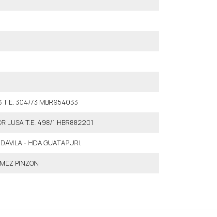
 T.E. 304/73 MBR954033
R LUSA T.E. 498/1 HBR882201
DAVILA - HDA GUATAPURI.
MEZ PINZON