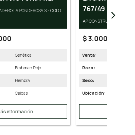
767/49
AGRO GA
AP CONSTRUYENDO SAS
$ 3.000.000
$ 25
Venta:
Genética
Venta:
Raza:
Brahman Rojo
Raza:
Sexo:
Hembra
Sexo:
Ubicación:
Córdoba
Ubicaci
Más información