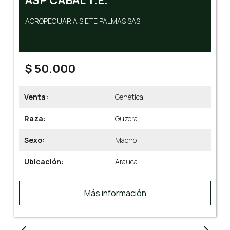
CENTRAL GENETICA ALICANTE SAS
$ 30.000
Venta:
Genética
Raza:
Gyr
Sexo:
Macho
Ubicación:
Córdoba
n
Más información